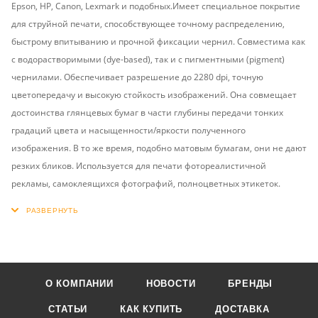
Epson, HP, Canon, Lexmark и подобных.Имеет специальное покрытие
для струйной печати, способствующее точному распределению,
быстрому впитыванию и прочной фиксации чернил. Совместима как
с водорастворимыми (dye-based), так и с пигментными (pigment)
чернилами. Обеспечивает разрешение до 2280 dpi, точную
цветопередачу и высокую стойкость изображений. Она совмещает
достоинства глянцевых бумаг в части глубины передачи тонких
градаций цвета и насыщенности/яркости полученного
изображения. В то же время, подобно матовым бумагам, они не дают
резких бликов. Используется для печати фотореалистичной
рекламы, самоклеящихся фотографий, полноцветных этикеток.
О КОМПАНИИ
НОВОСТИ
БРЕНДЫ
СТАТЬИ
КАК КУПИТЬ
ДОСТАВКА