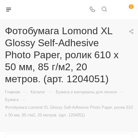
0
Фотобумага Lomond XL
Glossy Self-Аdhesive
Photo Paper, ролик 610 х
50 мм, 85 г/м2, 20
метров. (арт. 1204051)
—
—
—
Главная
Каталог
Бумага и материалы для печати
—
Бумага
Фотобумага Lomond XL Glossy Self-Аdhesive Photo Paper, ролик 610
х 50 мм, 85 г/м2, 20 метров. (арт. 1204051)