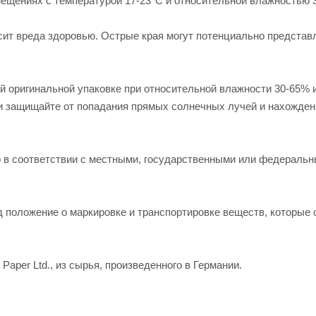
мещениях с температурой 17-23°С и относительной влажностью 
сит вреда здоровью. Острые края могут потенциально представ
й оригинальной упаковке при относительной влажности 30-65% 
ги защищайте от попадания прямых солнечных лучей и нахожден
 в соответствии с местными, государственными или федераль
 положение о маркировке и транспортировке веществ, которые 
Paper Ltd., из сырья, произведенного в Германии.