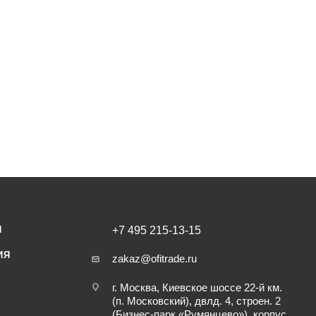
И
+7 495 215-13-15
ИЯ
zakaz@ofitrade.ru
г. Москва, Киевское шоссе 22-й км.
(п. Московский), двлд. 4, строен. 2
(Бизнес-парк «Румянцево»), корпус