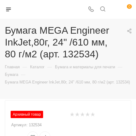
0
Бумага MEGA Engineer
InkJet,80г, 24" /610 мм,
80 г/м2 (арт. 132534)
—
—
—
Главная
Каталог
Бумага и материалы для печати
—
Бумага
Бумага MEGA Engineer InkJet,80г, 24" /610 мм, 80 г/м2 (арт. 132534)
Архивный товар
Артикул:
132534