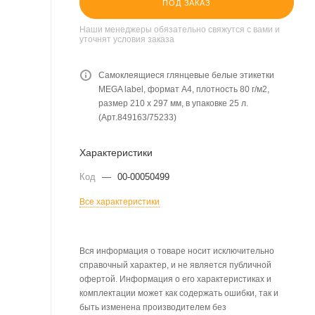
ПОД ЗАКАЗ
Наши менеджеры обязательно свяжутся с вами и
уточнят условия заказа
Самоклеящиеся глянцевые белые этикетки
MEGA label, формат А4, плотность 80 г/м2,
размер 210 х 297 мм, в упаковке 25 л.
(Арт.849163/75233)
Характеристики
Код
—
00-00050499
Все характеристики
Вся информация о товаре носит исключительно
справочный характер, и не является публичной
офертой. Информация о его характеристиках и
комплектации может как содержать ошибки, так и
быть изменена производителем без