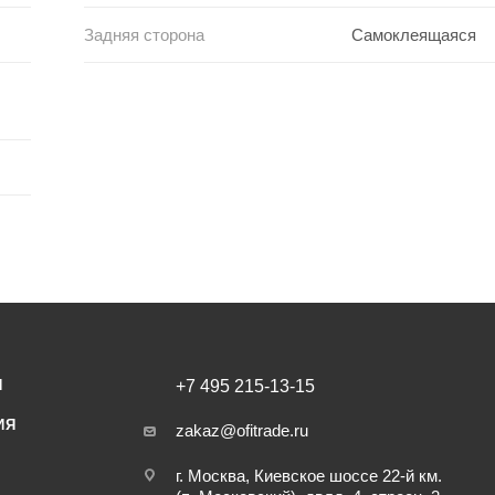
Задняя сторона
Самоклеящаяся
И
+7 495 215-13-15
ИЯ
zakaz@ofitrade.ru
г. Москва, Киевское шоссе 22-й км.