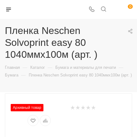
0
Пленка Neschen
Solvoprint easy 80
1040ммх100м (арт. )
—
—
—
Главная
Каталог
Бумага и материалы для печати
—
Бумага
Пленка Neschen Solvoprint easy 80 1040ммх100м (арт. )
Архивный товар