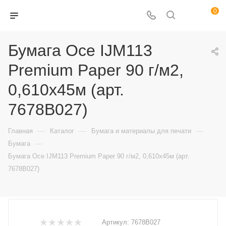
0
Бумага Oce IJM113
Premium Paper 90 г/м2,
0,610x45м (арт.
7678B027)
—
—
—
Главная
Каталог
Бумага и материалы для печати
—
Бумага
Бумага Oce IJM113 Premium Paper 90 г/м2, 0,610x45м (арт.
7678B027)
Артикул:
7678B027