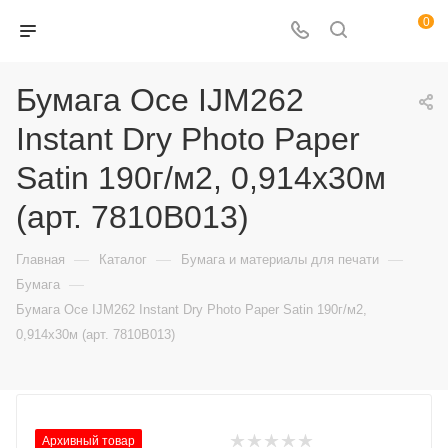
0
Бумага Oce IJM262
Instant Dry Photo Paper
Satin 190г/м2, 0,914х30м
(арт. 7810B013)
—
—
—
Главная
Каталог
Бумага и материалы для печати
—
Бумага
Бумага Oce IJM262 Instant Dry Photo Paper Satin 190г/м2,
0,914х30м (арт. 7810B013)
Архивный товар