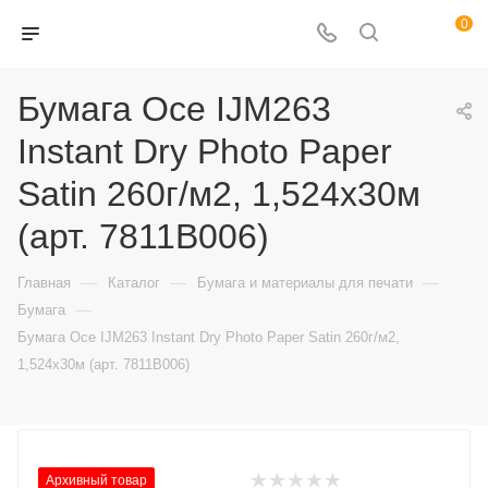
0
Бумага Oce IJM263
Instant Dry Photo Paper
Satin 260г/м2, 1,524х30м
(арт. 7811B006)
—
—
—
Главная
Каталог
Бумага и материалы для печати
—
Бумага
Бумага Oce IJM263 Instant Dry Photo Paper Satin 260г/м2,
1,524х30м (арт. 7811B006)
Архивный товар