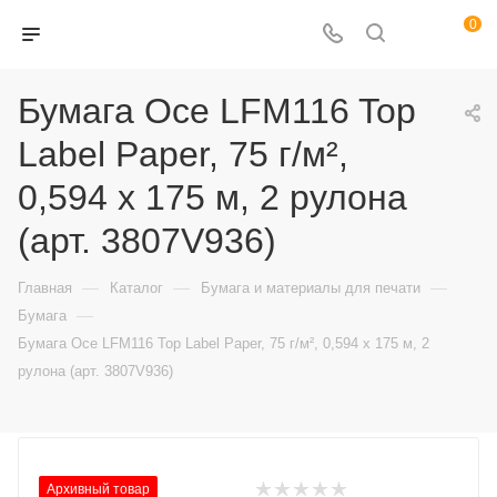
0
Бумага Oce LFM116 Top
Label Paper, 75 г/м²,
0,594 х 175 м, 2 рулона
(арт. 3807V936)
—
—
—
Главная
Каталог
Бумага и материалы для печати
—
Бумага
Бумага Oce LFM116 Top Label Paper, 75 г/м², 0,594 х 175 м, 2
рулона (арт. 3807V936)
Архивный товар