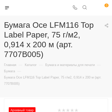
0
Бумага Oce LFM116 Top
Label Paper, 75 г/м2,
0,914 х 200 м (арт.
7707B005)
—
—
—
Главная
Каталог
Бумага и материалы для печати
—
Бумага
Бумага Oce LFM116 Top Label Paper, 75 г/м2, 0,914 х 200 м (арт.
7707B005)
Архивный товар