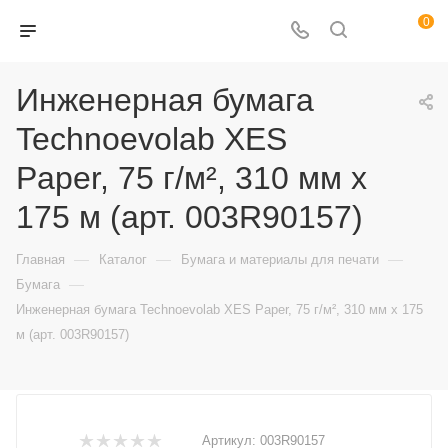
0
Инженерная бумага
Technoevolab XES
Paper, 75 г/м², 310 мм х
175 м (арт. 003R90157)
—
—
—
Главная
Каталог
Бумага и материалы для печати
—
Бумага
Инженерная бумага Technoevolab XES Paper, 75 г/м², 310 мм х 175
м (арт. 003R90157)
Артикул:
003R90157