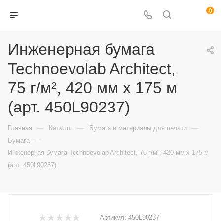
0
Инженерная бумага
Technoevolab Architect,
75 г/м², 420 мм х 175 м
(арт. 450L90237)
—
—
—
Главная
Каталог
Бумага и материалы для печати
—
Бумага
Инженерная бумага Technoevolab Architect, 75 г/м², 420 мм х 175 м
(арт. 450L90237)
Артикул:
450L90237