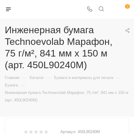
0
Инженерная бумага
Technoevolab Марафон,
75 г/м², 841 мм x 150 м
(арт. 450L90240M)
—
—
—
Главная
Каталог
Бумага и материалы для печати
—
Бумага
Инженерная бумага Technoevolab Марафон, 75 г/м², 841 мм x 150 м
(арт. 450L90240M)
Артикул:
450L90240M