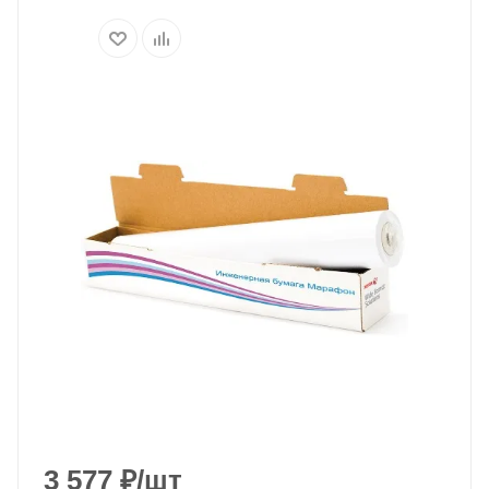
3 577
₽
/шт