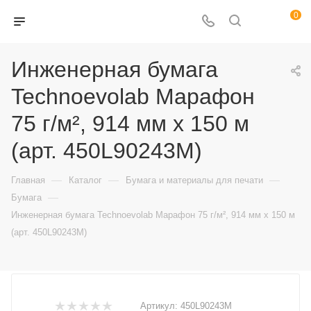
0
Инженерная бумага
Technoevolab Марафон
75 г/м², 914 мм x 150 м
(арт. 450L90243M)
—
—
—
Главная
Каталог
Бумага и материалы для печати
—
Бумага
Инженерная бумага Technoevolab Марафон 75 г/м², 914 мм x 150 м
(арт. 450L90243M)
Артикул:
450L90243M