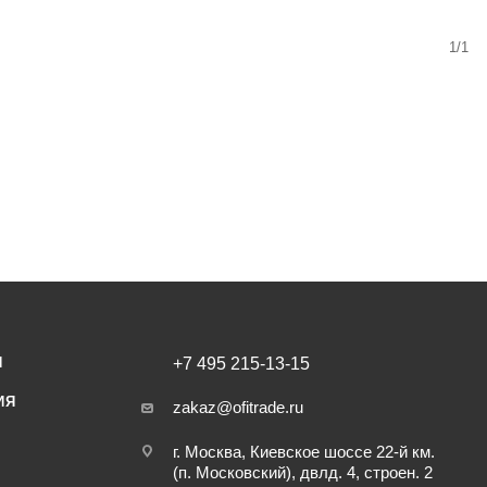
1/1
И
+7 495 215-13-15
ИЯ
zakaz@ofitrade.ru
г. Москва, Киевское шоссе 22-й км.
(п. Московский), двлд. 4, строен. 2