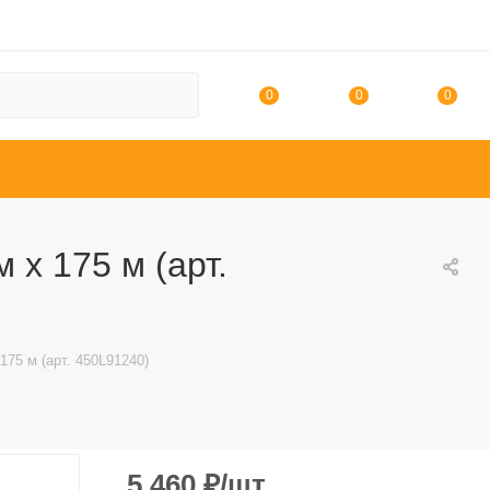
0
0
0
 х 175 м (арт.
175 м (арт. 450L91240)
5 460
₽
/шт