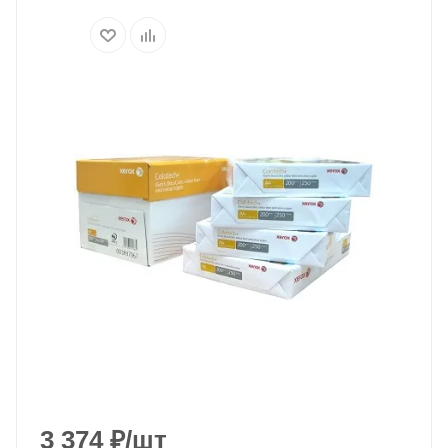
3 374
₽
/шт