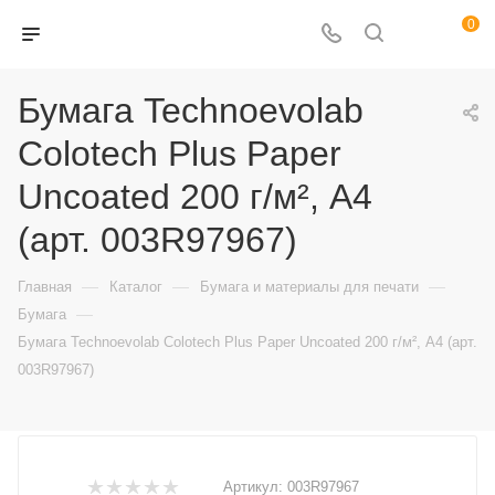
0
Бумага Technoevolab
Colotech Plus Paper
Uncoated 200 г/м², A4
(арт. 003R97967)
—
—
—
Главная
Каталог
Бумага и материалы для печати
—
Бумага
Бумага Technoevolab Colotech Plus Paper Uncoated 200 г/м², A4 (арт.
003R97967)
Артикул:
003R97967