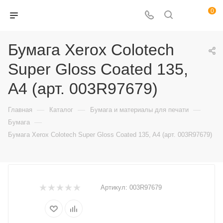
0
Бумага Xerox Colotech
Super Gloss Coated 135,
A4 (арт. 003R97679)
—
—
—
Главная
Каталог
Бумага и материалы для печати
—
Бумага
Бумага Xerox Colotech Super Gloss Coated 135, A4 (арт. 003R97679)
Артикул:
003R97679