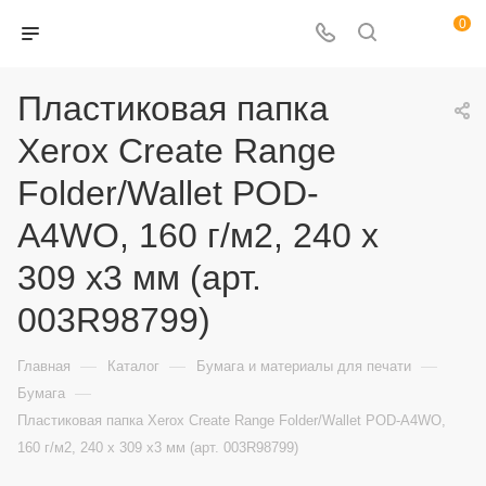
0
Пластиковая папка
Xerox Create Range
Folder/Wallet POD-
A4WO, 160 г/м2, 240 x
309 x3 мм (арт.
003R98799)
—
—
—
Главная
Каталог
Бумага и материалы для печати
—
Бумага
Пластиковая папка Xerox Create Range Folder/Wallet POD-A4WO,
160 г/м2, 240 x 309 x3 мм (арт. 003R98799)