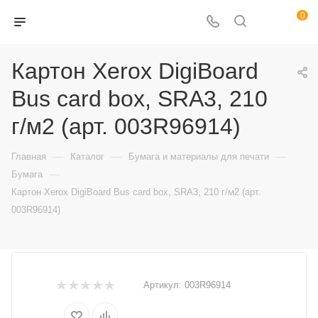
0
Картон Xerox DigiBoard
Bus card box, SRA3, 210
г/м2 (арт. 003R96914)
—
—
—
Главная
Каталог
Бумага и материалы для печати
—
Бумага
Картон Xerox DigiBoard Bus card box, SRA3, 210 г/м2 (арт.
003R96914)
Артикул:
003R96914