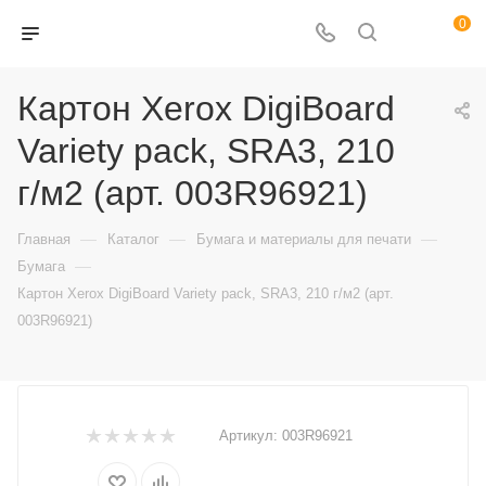
0
Картон Xerox DigiBoard
Variety pack, SRA3, 210
г/м2 (арт. 003R96921)
—
—
—
Главная
Каталог
Бумага и материалы для печати
—
Бумага
Картон Xerox DigiBoard Variety pack, SRA3, 210 г/м2 (арт.
003R96921)
Артикул:
003R96921