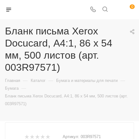
0
Бланк письма Xerox
Docucard, А4:1, 86 х 54
мм, 500 листов (арт.
003R97571)
—
—
—
Главная
Каталог
Бумага и материалы для печати
—
Бумага
Бланк письма Xerox Docucard, А4:1, 86 х 54 мм, 500 листов (арт.
003R97571)
Артикул:
003R97571