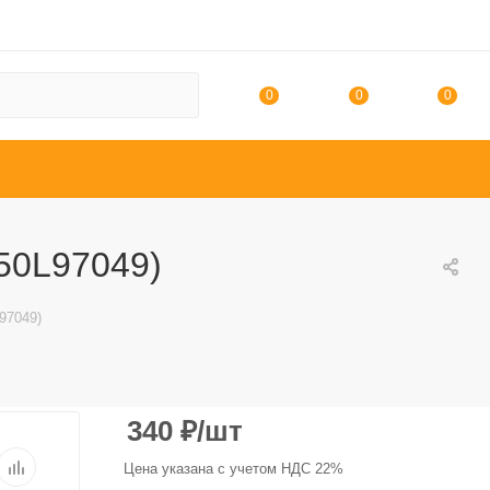
0
0
0
450L97049)
L97049)
340
₽
/шт
Цена указана с учетом НДС 22%