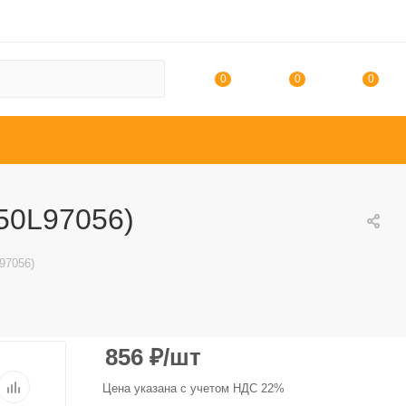
0
0
0
450L97056)
L97056)
856
₽
/шт
Цена указана с учетом НДС 22%