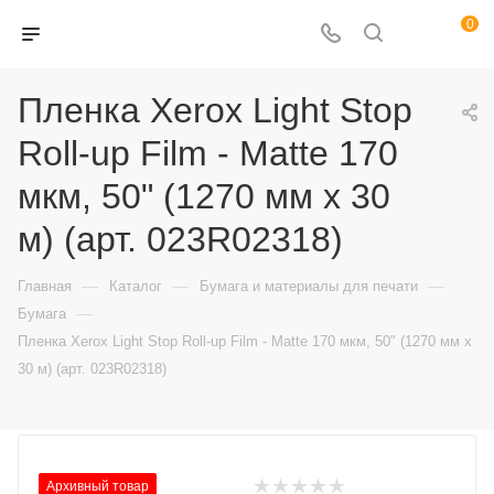
0
Пленка Xerox Light Stop
Roll-up Film - Matte 170
мкм, 50" (1270 мм х 30
м) (арт. 023R02318)
—
—
—
Главная
Каталог
Бумага и материалы для печати
—
Бумага
Пленка Xerox Light Stop Roll-up Film - Matte 170 мкм, 50" (1270 мм х
30 м) (арт. 023R02318)
Архивный товар