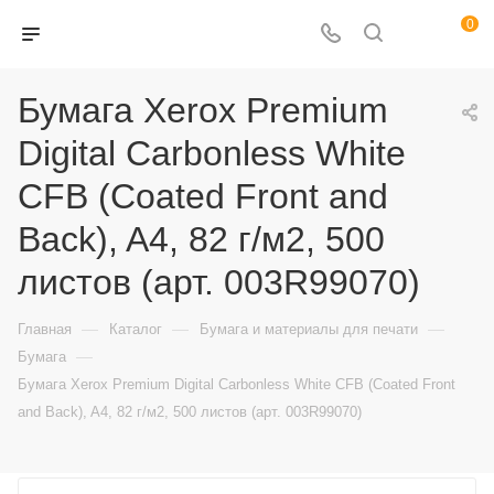
0
Бумага Xerox Premium
Digital Carbonless White
CFB (Coated Front and
Back), A4, 82 г/м2, 500
листов (арт. 003R99070)
—
—
—
Главная
Каталог
Бумага и материалы для печати
—
Бумага
Бумага Xerox Premium Digital Carbonless White CFB (Coated Front
and Back), A4, 82 г/м2, 500 листов (арт. 003R99070)