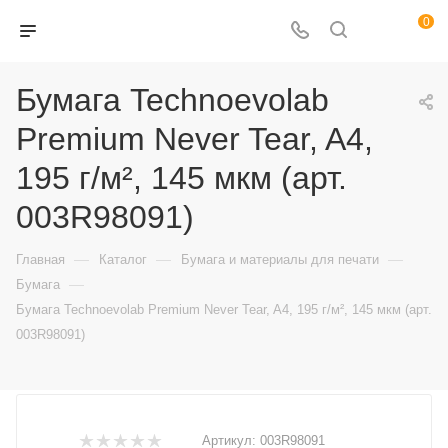
0
Бумага Technoevolab
Premium Never Tear, A4,
195 г/м², 145 мкм (арт.
003R98091)
—
—
—
Главная
Каталог
Бумага и материалы для печати
—
Бумага
Бумага Technoevolab Premium Never Tear, A4, 195 г/м², 145 мкм (арт.
003R98091)
Артикул:
003R98091