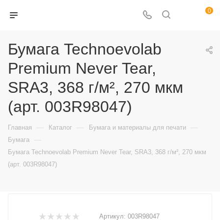
0
Бумага Technoevolab
Premium Never Tear,
SRA3, 368 г/м², 270 мкм
(арт. 003R98047)
—
—
—
Главная
Каталог
Бумага и материалы для печати
—
Бумага
Бумага Technoevolab Premium Never Tear, SRA3, 368 г/м², 270 мкм
(арт. 003R98047)
Артикул:
003R98047