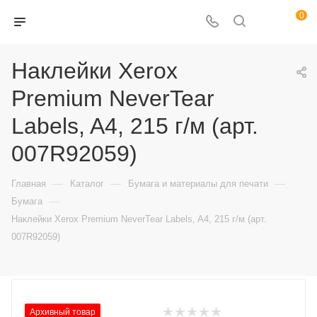
0
Наклейки Xerox
Premium NeverTear
Labels, A4, 215 г/м (арт.
007R92059)
—
—
—
Главная
Каталог
Бумага и материалы для печати
—
Бумага
Наклейки Xerox Premium NeverTear Labels, A4, 215 г/м (арт.
007R92059)
Архивный товар