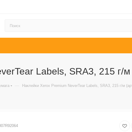
erTear Labels, SRA3, 215 г/м
—
умага
Наклейки Xerox Premium NeverTear Labels, SRA3, 215 г/м (ар
007R92064