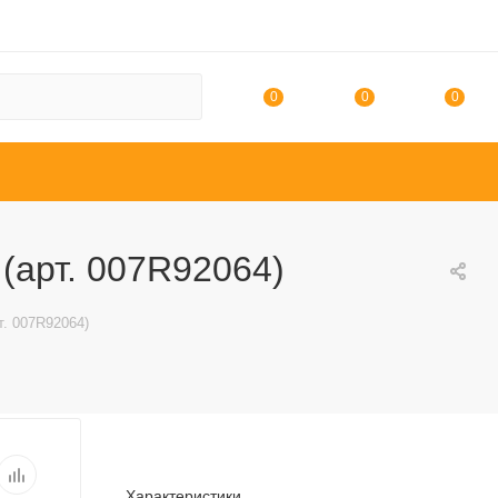
0
0
0
 (арт. 007R92064)
т. 007R92064)
Характеристики