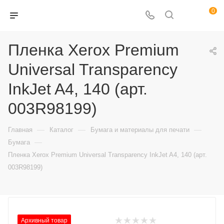
0
Пленка Xerox Premium
Universal Transparency
InkJet A4, 140 (арт.
003R98199)
—
—
—
Главная
Каталог
Бумага и материалы для печати
—
Бумага
Пленка Xerox Premium Universal Transparency InkJet A4, 140 (арт.
003R98199)
Архивный товар