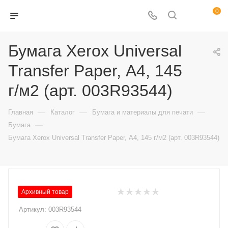
0
Бумага Xerox Universal
Transfer Paper, А4, 145
г/м2 (арт. 003R93544)
—
—
—
Главная
Каталог
Бумага и материалы для печати
—
Бумага
Бумага Xerox Universal Transfer Paper, А4, 145 г/м2 (арт. 003R93544)
Архивный товар
Артикул:
003R93544