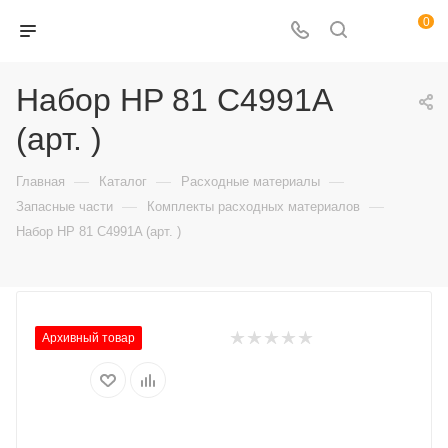
0
Набор HP 81 C4991A
(арт. )
—
—
—
Главная
Каталог
Расходные материалы
—
—
Запасные части
Комплекты расходных материалов
Набор HP 81 C4991A (арт. )
Архивный товар