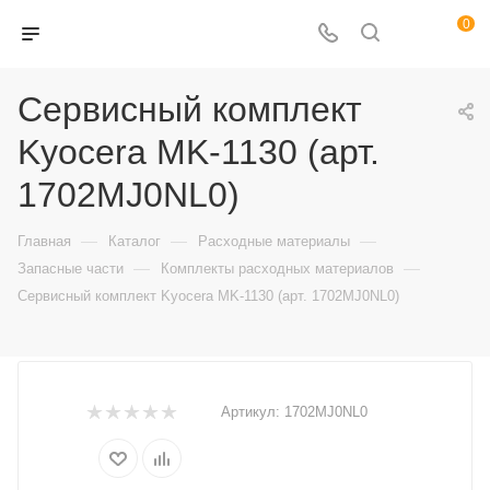
0
Сервисный комплект
Kyocera MK-1130 (арт.
1702MJ0NL0)
—
—
—
Главная
Каталог
Расходные материалы
—
—
Запасные части
Комплекты расходных материалов
Сервисный комплект Kyocera MK-1130 (арт. 1702MJ0NL0)
Артикул:
1702MJ0NL0