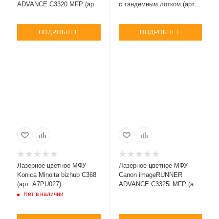
ADVANCE C3320 MFP (арт.
с тандемным лотком (арт.
8479B004)
7802iV_F)
ПОДРОБНЕЕ
ПОДРОБНЕЕ
Лазерное цветное МФУ
Лазерное цветное МФУ
Konica Minolta bizhub C368
Canon imageRUNNER
(арт. A7PU027)
ADVANCE C3325i MFP (арт.
8478B003)
Нет в наличии