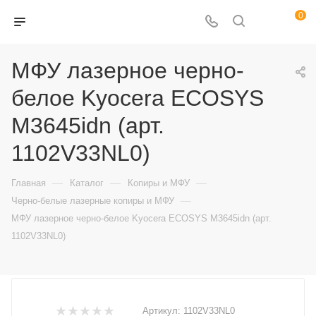
0
МФУ лазерное черно-
белое Kyocera ECOSYS
M3645idn (арт.
1102V33NL0)
—
—
—
Главная
Каталог
Копиры и МФУ
—
Черно-белые лазерные копиры и МФУ
МФУ лазерное черно-белое Kyocera ECOSYS M3645idn (арт.
1102V33NL0)
Артикул:
1102V33NL0