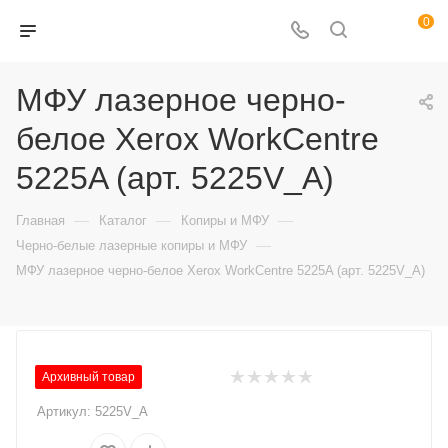
0
МФУ лазерное черно-
белое Xerox WorkCentre
5225A (арт. 5225V_A)
—
—
—
Главная
Каталог
Копиры и МФУ
—
Черно-белые лазерные копиры и МФУ
МФУ лазерное черно-белое Xerox WorkCentre 5225A (арт. 5225V_A)
Архивный товар
Артикул:
5225V_A