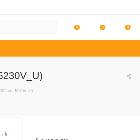
0
0
0
 5230V_U)
0 (арт. 5230V_U)
Характеристики