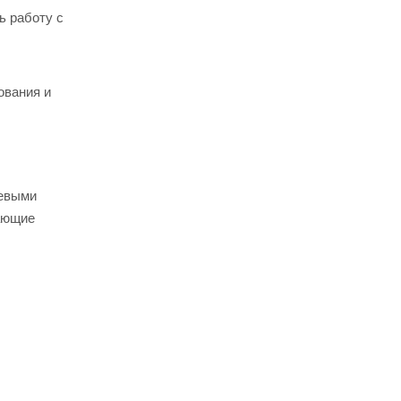
ь работу с
ования и
тевыми
щающие