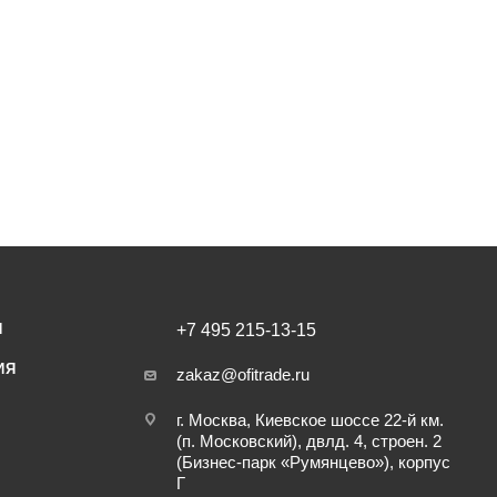
И
+7 495 215-13-15
ИЯ
zakaz@ofitrade.ru
г. Москва, Киевское шоссе 22-й км.
(п. Московский), двлд. 4, строен. 2
(Бизнес-парк «Румянцево»), корпус
Г