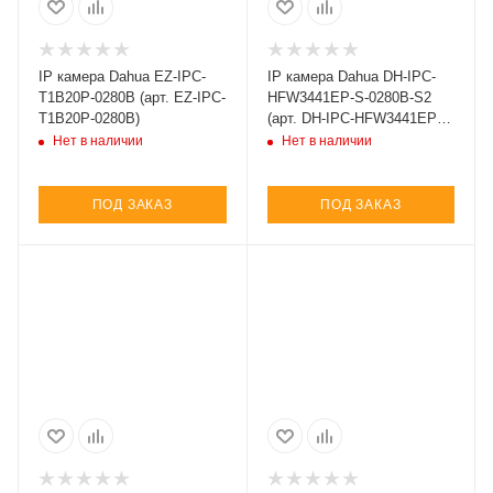
IP камера Dahua EZ-IPC-
IP камера Dahua DH-IPC-
T1B20P-0280B (арт. EZ-IPC-
HFW3441EP-S-0280B-S2
T1B20P-0280B)
(арт. DH-IPC-HFW3441EP-
S-0280B-S2)
Нет в наличии
Нет в наличии
ПОД ЗАКАЗ
ПОД ЗАКАЗ