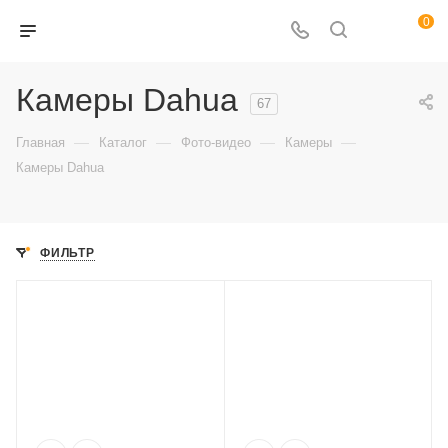
0
Камеры Dahua
67
—
—
—
—
Главная
Каталог
Фото-видео
Камеры
Камеры Dahua
ФИЛЬТР