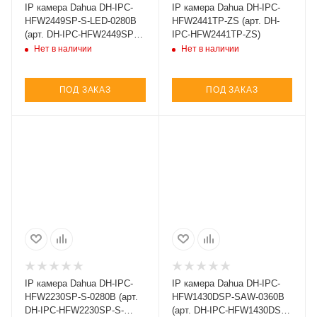
IP камера Dahua DH-IPC-
IP камера Dahua DH-IPC-
HFW2449SP-S-LED-0280B
HFW2441TP-ZS (арт. DH-
(арт. DH-IPC-HFW2449SP-
IPC-HFW2441TP-ZS)
S-LED-0280B)
Нет в наличии
Нет в наличии
ПОД ЗАКАЗ
ПОД ЗАКАЗ
IP камера Dahua DH-IPC-
IP камера Dahua DH-IPC-
HFW2230SP-S-0280B (арт.
HFW1430DSP-SAW-0360B
DH-IPC-HFW2230SP-S-
(арт. DH-IPC-HFW1430DSP-