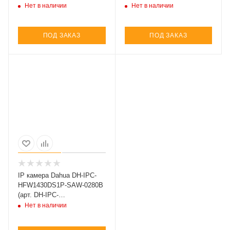
0280B)
SAW-0360B)
Нет в наличии
Нет в наличии
ПОД ЗАКАЗ
ПОД ЗАКАЗ
IP камера Dahua DH-IPC-
HFW1430DS1P-SAW-0280B
(арт. DH-IPC-
HFW1430DS1P-SAW-0280B)
Нет в наличии