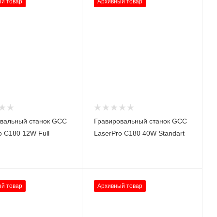
й товар
Архивный товар
вальный станок GCC
Гравировальный станок GCC
o C180 12W Full
LaserPro C180 40W Standart
й товар
Архивный товар