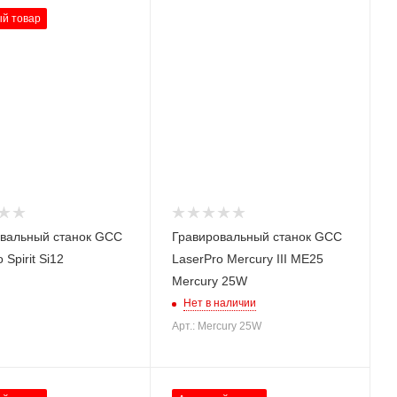
й товар
вальный станок GCC
Гравировальный станок GCC
 Spirit Si12
LaserPro Mercury III ME25
Mercury 25W
Нет в наличии
Арт.: Mercury 25W