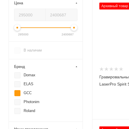
Цена
Архивный товар
295000
2400687
В наличии
Бренд
Domax
Гравировальны
ELAS
LaserPro Spirit 
GCC
Photonim
Roland