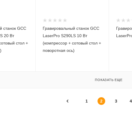
й станок GCC
Гравировальный станок GCC
Гравиро
S 20 Вт
LaserPro S290LS 10 Вт
LaserPro
сотовый стол +
(компрессор + сотовый стол +
)
поворотная ось)
ПОКАЗАТЬ ЕЩЕ
1
2
3
4