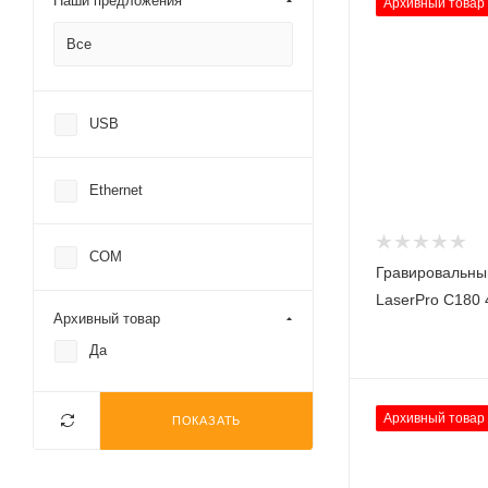
Наши предложения
Архивный товар
Все
USB
Ethernet
COM
Гравировальны
LaserPro C180 
Архивный товар
Да
Архивный товар
ПОКАЗАТЬ