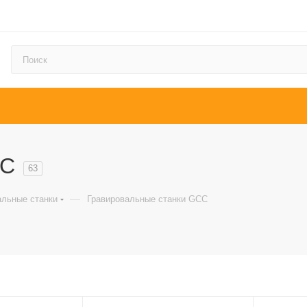
CC
63
—
альные станки
Гравировальные станки GCC