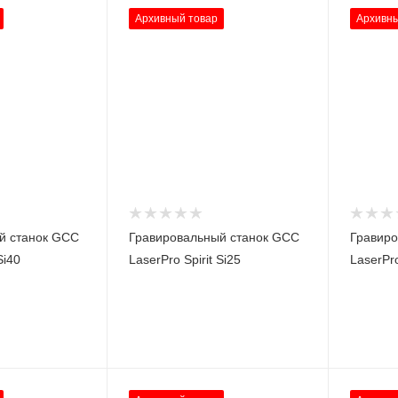
Архивный товар
Архивны
й станок GCC
Гравировальный станок GCC
Гравиро
Si40
LaserPro Spirit Si25
LaserPro