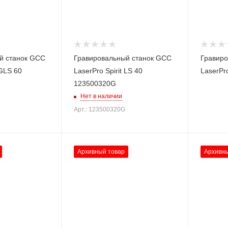
й станок GCC
Гравировальный станок GCC
Гравиро
 GLS 60
LaserPro Spirit LS 40
LaserPro
123500320G
Нет в наличии
Арт.: 123500320G
Архивный товар
Архивны