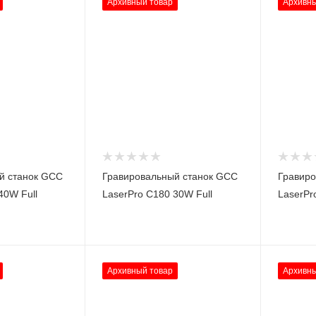
Архивный товар
Архивны
й станок GCC
Гравировальный станок GCC
Гравиро
40W Full
LaserPro C180 30W Full
LaserPr
Архивный товар
Архивны