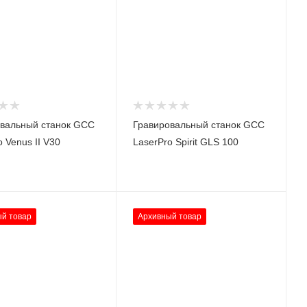
вальный станок GCC
Гравировальный станок GCC
 Venus II V30
LaserPro Spirit GLS 100
й товар
Архивный товар