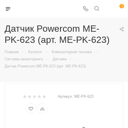
0
Датчик Powercom ME-
PK-623 (арт. ME-PK-623)
—
—
—
Главная
Каталог
Компьютерная техника
—
—
Системы мониторинга
Датчики
Датчик Powercom ME-PK-623 (арт. ME-PK-623)
Артикул:
ME-PK-623