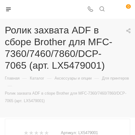
0
Ролик захвата ADF в
сборе Brother для MFC-
7360/7460/7860/DCP-
7065 (арт. LX5479001)
—
—
—
Главная
Каталог
Аксессуары и опции
Для принтеров
—
Ролик захвата ADF в сборе Brother для MFC-7360/7460/7860/DCP-
7065 (арт. LX5479001)
Артикул:
LX5479001