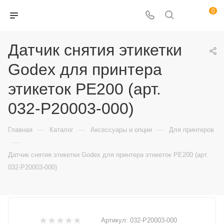
0
Датчик снятия этикетки
Godex для принтера
этикеток PE200 (арт.
032-P20003-000)
—
—
—
Главная
Каталог
Аксессуары и опции
Для принтеров
—
Датчик снятия этикетки Godex для принтера этикеток PE200 (арт.
032-P20003-000)
Артикул:
032-P20003-000