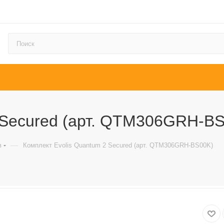
 Secured (арт. QTM306GRH-B
—
в
Комплект Evolis Quantum 2 Secured (арт. QTM306GRH-BS00K)