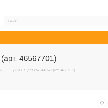
(арт. 46567701)
—
в
Тумба OKI для C5x2/MC5x3 (арт. 46567701)