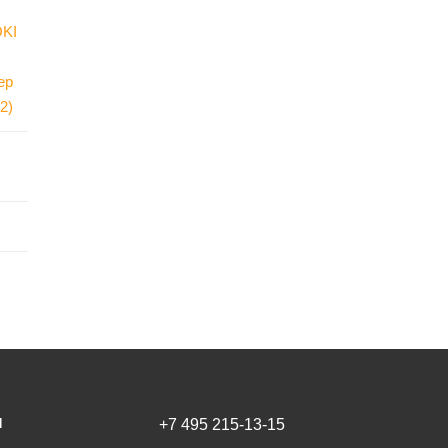
OKI
ер
2)
И
+7 495 215-13-15