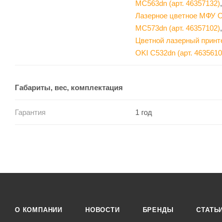
MC563dn (арт. 46357132)
,
Лазерное цветное МФУ 
MC573dn (арт. 46357102)
,
Цветной лазерный принт
OKI C532dn (арт. 4635610
Габариты, вес, комплектация
Гарантия
1 год
О КОМПАНИИ
НОВОСТИ
БРЕНДЫ
СТАТЬ