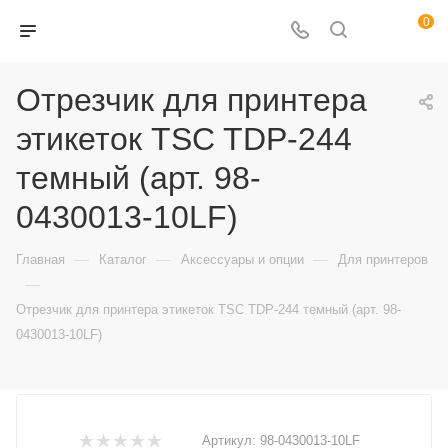
0
Отрезчик для принтера
этикеток TSC TDP-244
темный (арт. 98-
0430013-10LF)
—
—
—
Главная
Каталог
Аксессуары и опции
Для принтеров
—
Отрезчик для принтера этикеток TSC TDP-244 темный (арт. 98-
0430013-10LF)
Артикул:
98-0430013-10LF