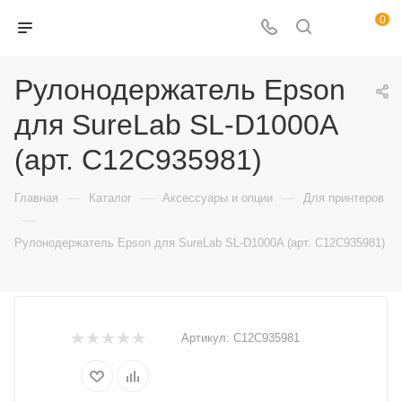
0
Рулонодержатель Epson
для SureLab SL-D1000A
(арт. C12C935981)
—
—
—
Главная
Каталог
Аксессуары и опции
Для принтеров
—
Рулонодержатель Epson для SureLab SL-D1000A (арт. C12C935981)
Артикул:
C12C935981