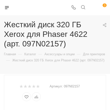
0
Жесткий диск 320 ГБ
Xerox для Phaser 4622
(арт. 097N02157)
—
—
—
Главная
Каталог
Аксессуары и опции
Для принтеров
—
Жесткий диск 320 ГБ Xerox для Phaser 4622 (арт. 097N02157)
Артикул:
097N02157