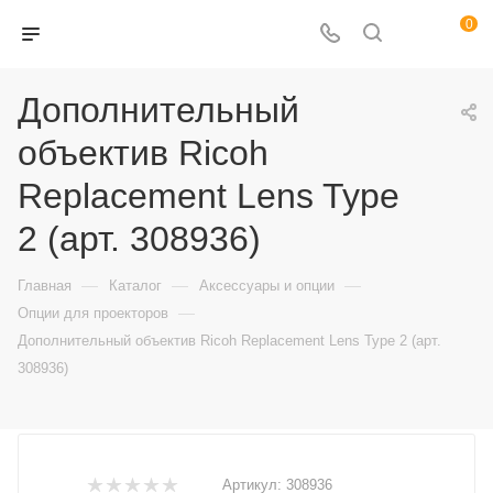
0
Дополнительный
объектив Ricoh
Replacement Lens Type
2 (арт. 308936)
—
—
—
Главная
Каталог
Аксессуары и опции
—
Опции для проекторов
Дополнительный объектив Ricoh Replacement Lens Type 2 (арт.
308936)
Артикул:
308936